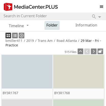
Folder
Information
Timeline
bmiller411
/
2019
/
Trans Am
/
Road Atlanta
/
29 Mar - Fri -
Practice
515 Files
BY3R1767
BY3R1768