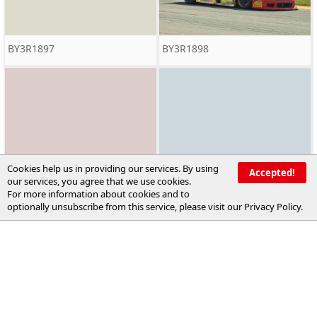
BY3R1897
BY3R1898
Cookies help us in providing our services. By using
Accepted!
our services, you agree that we use cookies.
BY3R1899
BY3R1900
For more information about cookies and to
optionally unsubscribe from this service, please visit our
Privacy Policy
.
BY3R1901
BY3R1902